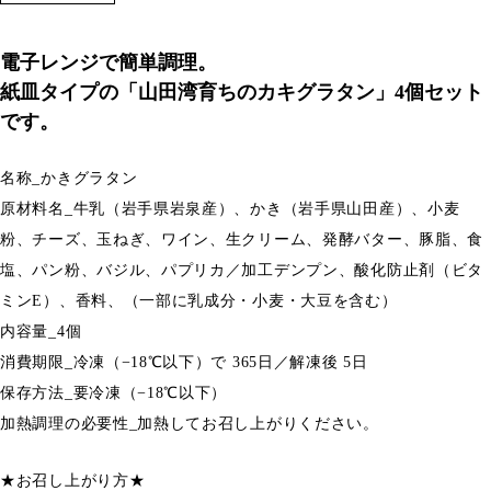
電子レンジで簡単調理。
紙皿タイプの「山田湾育ちのカキグラタン」4個セット
です。
名称_かきグラタン
原材料名_牛乳（岩手県岩泉産）、かき（岩手県山田産）、小麦
粉、チーズ、玉ねぎ、ワイン、生クリーム、発酵バター、豚脂、食
塩、パン粉、バジル、パプリカ／加工デンプン、酸化防止剤（ビタ
ミンE）、香料、（一部に乳成分・小麦・大豆を含む）
内容量_4個
消費期限_冷凍（−18℃以下）で 365日／解凍後 5日
保存方法_要冷凍（−18℃以下）
加熱調理の必要性_加熱してお召し上がりください。
★お召し上がり方★