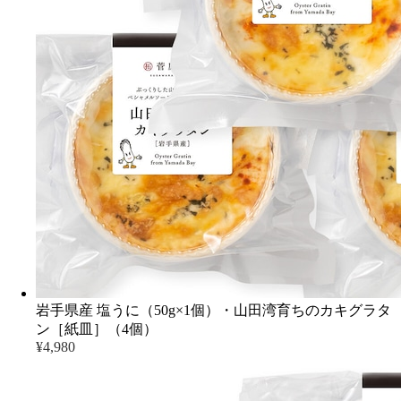
岩手県産 塩うに（50g×1個）・山田湾育ちのカキグラタ
ン［紙皿］（4個）
¥4,980