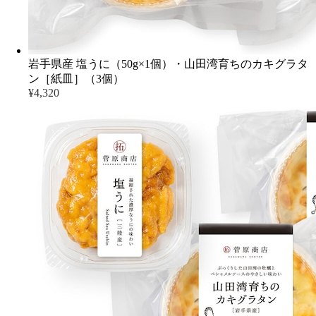
岩手県産 塩うに（50g×1個）・山田湾育ちのカキグラタ
ン［紙皿］（3個）
¥4,320