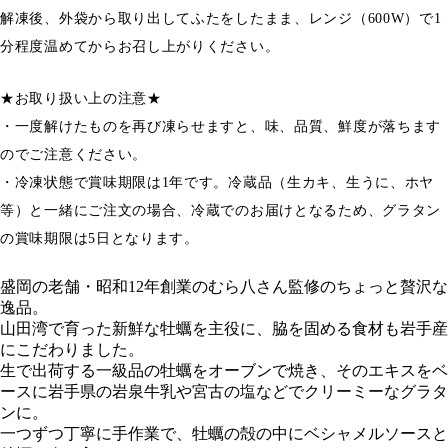
解凍後、外袋から取り出してふたをしたまま、レンジ（600W）で1
分程度温めてからお召し上がりください。
★お取り扱い上の注意★
・一度解けたものを再び凍らせますと、味、品質、鮮度が落ちます
のでご注意ください。
・冷凍状態で賞味期限は1年です。冷蔵品（生カキ、生うに、ホヤ
等）と一緒にご注文の場合、冷蔵でのお届けとなるため、グラタン
の賞味期限は5日となります。
盛岡の老舗・昭和12年創業のむら八さん監修のちょっと贅沢な
逸品。
山田湾で育った新鮮な牡蠣を主役に、脇を固める食材も岩手産
にこだわりました。
生で出荷する一級品の牡蠣をオーブンで焼き、そのエキスをベ
ースに岩手県の岩泉牛乳や宮古の塩などでクリーミーなグラタ
ンに。
一つずつ丁寧に手作業で、牡蠣の殻の中にベシャメルソースと