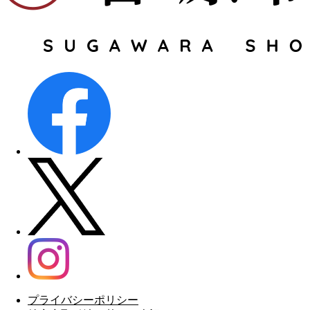
は、私達にとって何よりの励みです。また来年も岩手
の旬の美味しさをお届けできるよう努めてまいりま
す。この度は心温まるレビューをお寄せいただき、あ
りがとうございました。
岩手県産 牛乳瓶入り生うに 6本【配送日指定不可】
2026/07/27
毎年年に2〜３回注文させていただいておりますが、おいしいで
す。ただ1度目は少し小さい粒のような気がしました。
いつも当店をご愛顧いただき、誠にありがとうござい
ます。毎年2〜3回もご注文いただき、長年にわたりご
愛顧いただいておりますこと、心より感謝申し上げま
す。 また、1度目は例年より少し小粒に感じられたと
のご感想もありがとうございます。今シーズンは記録
的な不漁な上に、お客様が仰る通り、例年であれば身
プライバシーポリシー