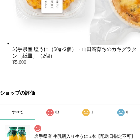
岩手県産 塩うに（50g×2個）・山田湾育ちのカキグラタ
ン［紙皿］（2個）
¥5,600
ショップの評価
すべて
63
1
0
岩手県産 牛乳瓶入り生うに 2本【配送日指定不可】